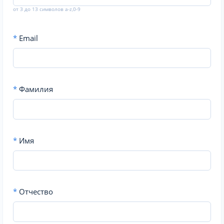
от 3 до 13 символов a-z,0-9
*
Email
*
Фамилия
*
Имя
*
Отчество