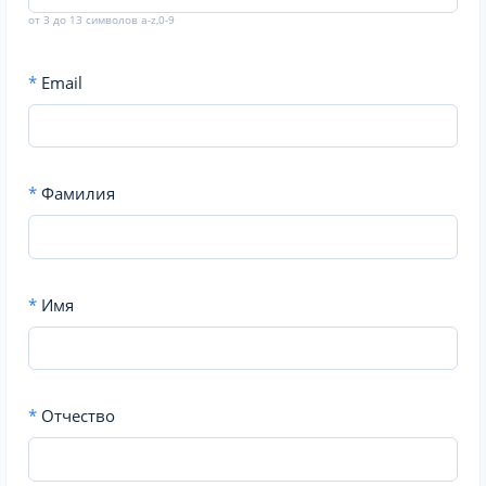
от 3 до 13 символов a-z,0-9
*
Email
*
Фамилия
*
Имя
*
Отчество