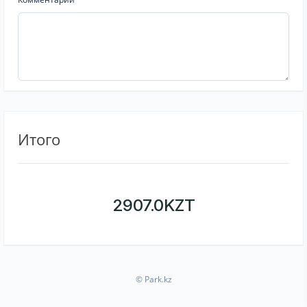
Итого
2907.0
KZT
© Park.kz