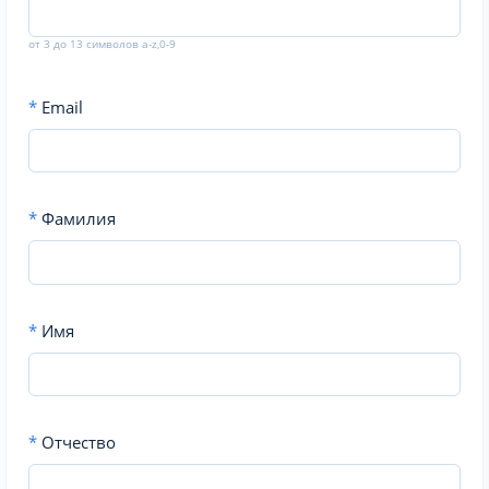
от 3 до 13 символов a-z,0-9
*
Email
*
Фамилия
*
Имя
*
Отчество