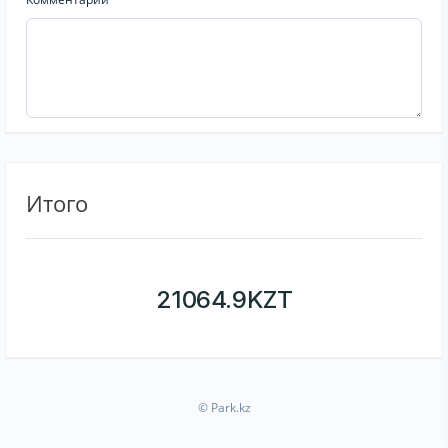
Итого
21064.9
KZT
© Park.kz