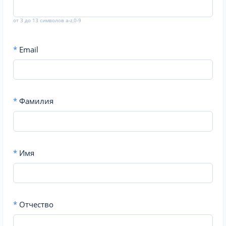
от 3 до 13 символов a-z,0-9
*
Email
*
Фамилия
*
Имя
*
Отчество