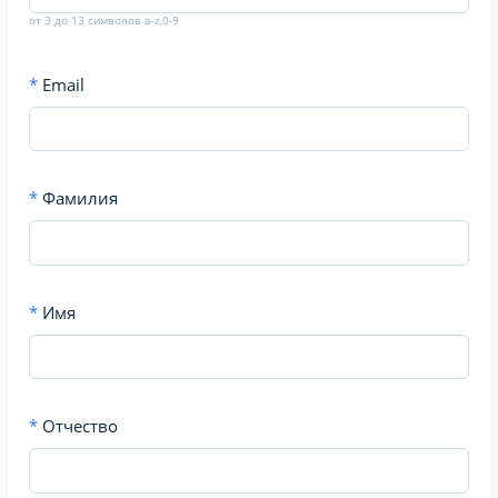
от 3 до 13 символов a-z,0-9
*
Email
*
Фамилия
*
Имя
*
Отчество