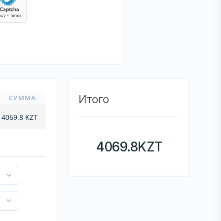
Итого
СУММА
4069.8
KZT
4069.8
KZT