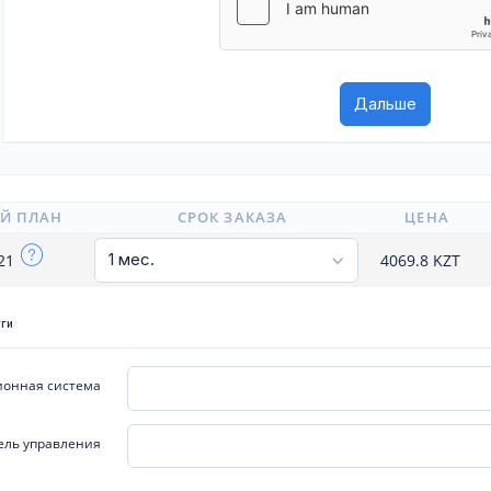
Й ПЛАН
СРОК ЗАКАЗА
ЦЕНА
x21
4069.8
KZT
уги
онная система
ель управления