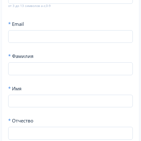
от 3 до 13 символов a-z,0-9
*
Email
*
Фамилия
*
Имя
*
Отчество