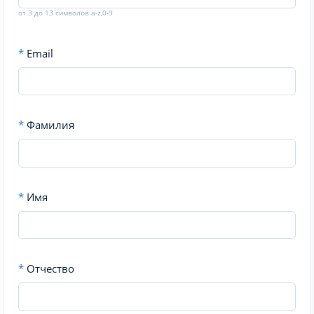
от 3 до 13 символов a-z,0-9
*
Email
*
Фамилия
*
Имя
*
Отчество