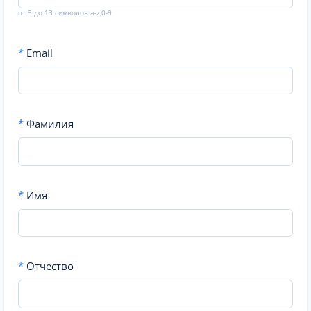
от 3 до 13 символов a-z,0-9
*
Email
*
Фамилия
*
Имя
*
Отчество