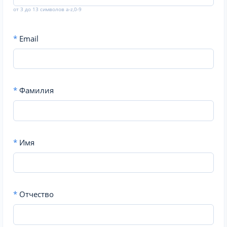
от 3 до 13 символов a-z,0-9
*
Email
*
Фамилия
*
Имя
*
Отчество