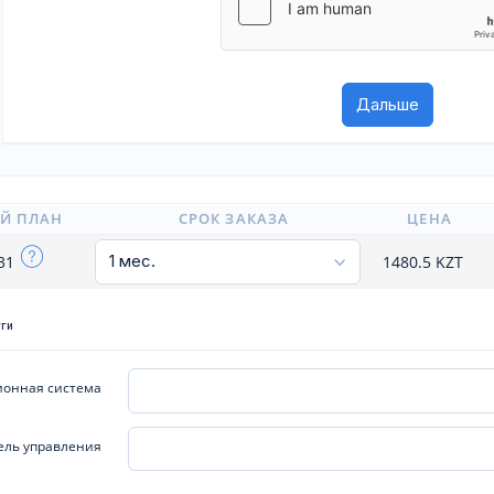
Й ПЛАН
СРОК ЗАКАЗА
ЦЕНА
x31
1480.5
KZT
уги
онная система
ель управления