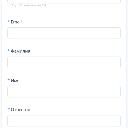
от 3 до 13 символов a-z,0-9
*
Email
*
Фамилия
*
Имя
*
Отчество