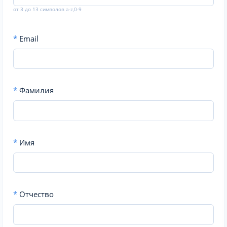
от 3 до 13 символов a-z,0-9
*
Email
*
Фамилия
*
Имя
*
Отчество