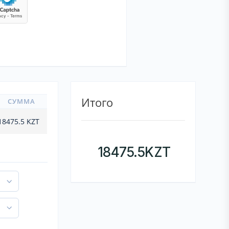
Итого
СУММА
18475.5
KZT
18475.5
KZT