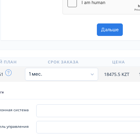
Й ПЛАН
СРОК ЗАКАЗА
ЦЕНА
61
18475.5
KZT
уги
онная система
ель управления