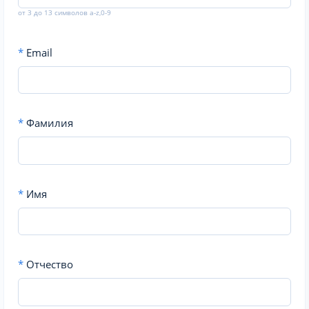
от 3 до 13 символов a-z,0-9
*
Email
*
Фамилия
*
Имя
*
Отчество