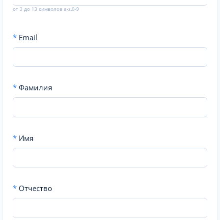
от 3 до 13 символов a-z,0-9
*
Email
*
Фамилия
*
Имя
*
Отчество