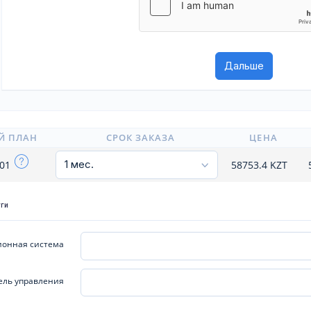
Й ПЛАН
СРОК ЗАКАЗА
ЦЕНА
101
58753.4
KZT
уги
онная система
ель управления