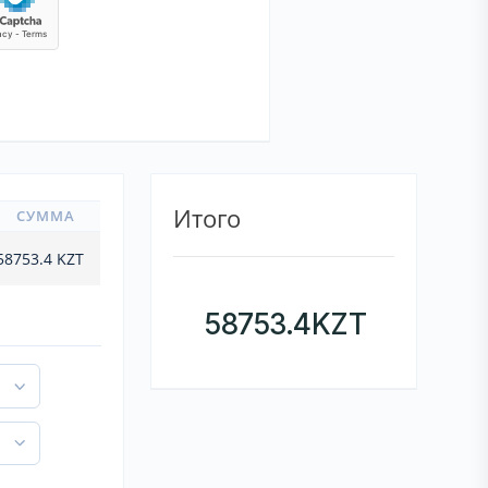
Итого
СУММА
58753.4
KZT
58753.4
KZT