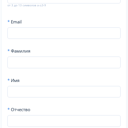
от 3 до 13 символов a-z,0-9
*
Email
*
Фамилия
*
Имя
*
Отчество