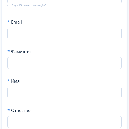
от 3 до 13 символов a-z,0-9
*
Email
*
Фамилия
*
Имя
*
Отчество