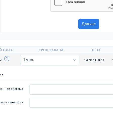
Й ПЛАН
СРОК ЗАКАЗА
ЦЕНА
51
14782.6
KZT
уги
онная система
ель управления