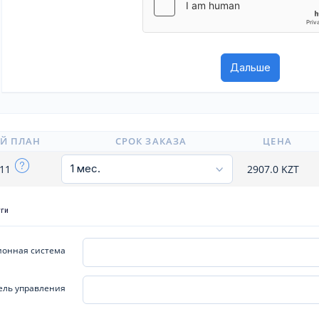
Й ПЛАН
СРОК ЗАКАЗА
ЦЕНА
x11
2907.0
KZT
уги
онная система
ель управления