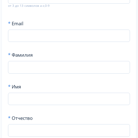
от 3 до 13 символов a-z,0-9
*
Email
*
Фамилия
*
Имя
*
Отчество