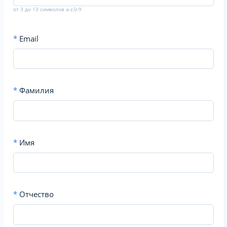
от 3 до 13 символов a-z,0-9
*
Email
*
Фамилия
*
Имя
*
Отчество