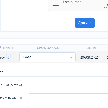
Й ПЛАН
СРОК ЗАКАЗА
ЦЕНА
ax+
29608.2
KZT
уги
онная система
ель управления