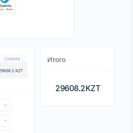
Итого
СУММА
29608.2
KZT
29608.2
KZT