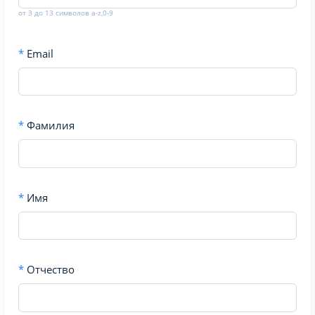
от 3 до 13 символов a-z,0-9
*
Email
*
Фамилия
*
Имя
*
Отчество