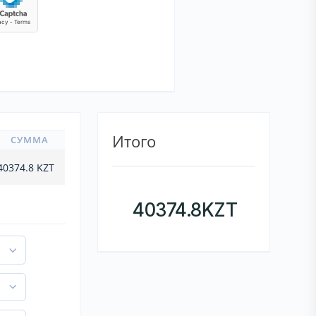
Итого
СУММА
40374.8
KZT
40374.8
KZT