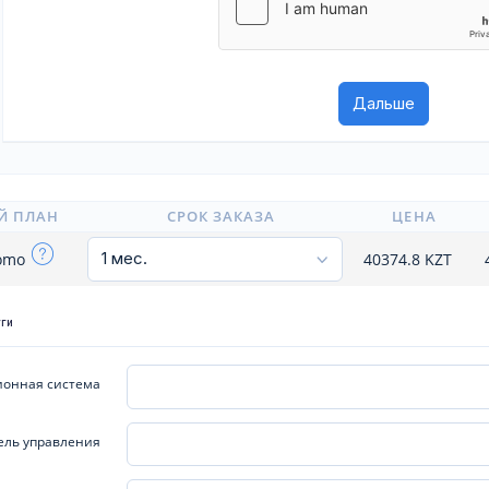
Й ПЛАН
СРОК ЗАКАЗА
ЦЕНА
romo
40374.8
KZT
уги
онная система
ель управления