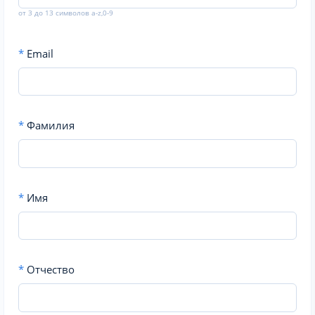
от 3 до 13 символов a-z,0-9
*
Email
*
Фамилия
*
Имя
*
Отчество