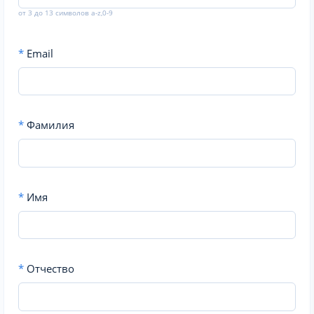
от 3 до 13 символов a-z,0-9
*
Email
*
Фамилия
*
Имя
*
Отчество