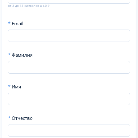
от 3 до 13 символов a-z,0-9
*
Email
*
Фамилия
*
Имя
*
Отчество