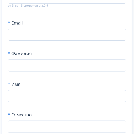
от 3 до 13 символов a-z,0-9
*
Email
*
Фамилия
*
Имя
*
Отчество