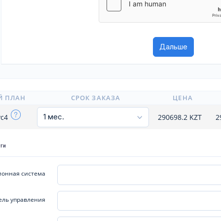
Й ПЛАН
СРОК ЗАКАЗА
ЦЕНА
yc4
290698.2
KZT
2
уги
онная система
ель управления