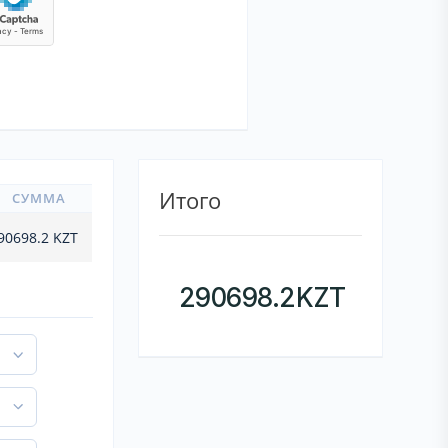
Итого
СУММА
90698.2
KZT
290698.2
KZT