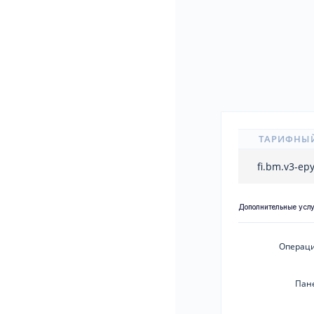
ТАРИФНЫ
fi.bm.v3-ep
Дополнительные усл
Операци
Пан