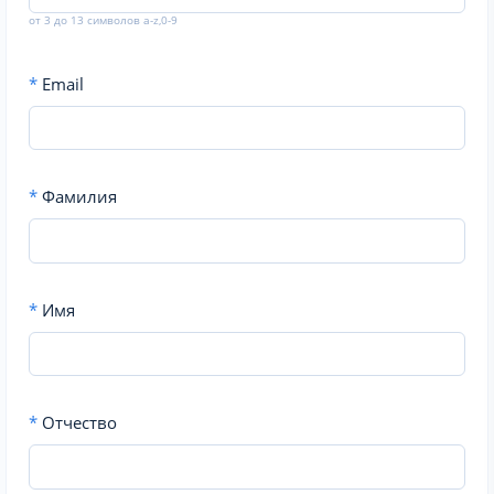
от 3 до 13 символов a-z,0-9
*
Email
*
Фамилия
*
Имя
*
Отчество