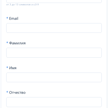
от 3 до 13 символов a-z,0-9
*
Email
*
Фамилия
*
Имя
*
Отчество