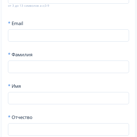
от 3 до 13 символов a-z,0-9
*
Email
*
Фамилия
*
Имя
*
Отчество