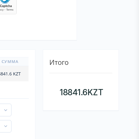
Итого
СУММА
8841.6
KZT
18841.6
KZT