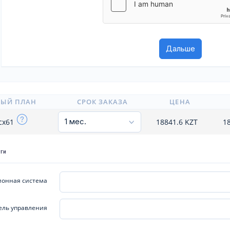
НЫЙ ПЛАН
СРОК ЗАКАЗА
ЦЕНА
cx61
18841.6
KZT
1
уги
онная система
ель управления