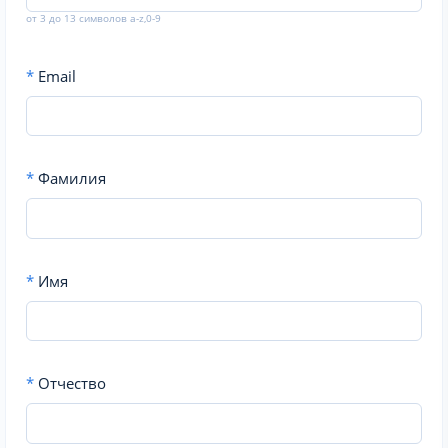
от 3 до 13 символов a-z,0-9
*
Email
*
Фамилия
*
Имя
*
Отчество