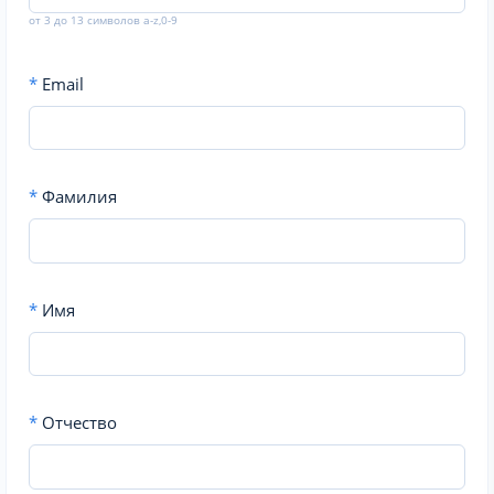
от 3 до 13 символов a-z,0-9
*
Email
*
Фамилия
*
Имя
*
Отчество