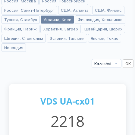
Россия, Москва
Россия, Новосибирск
Россия, Санкт-Петербург
США, Атланта
США, Финикс
Турция, Стамбул
Украина, Киев
Финляндия, Хельсинки
Франция, Париж
Хорватия, Загреб
Швейцария, Цюрих
Швеция, Стокгольм
Эстония, Таллинн
Япония, Токио
Исландия
VDS UA-cx01
2218