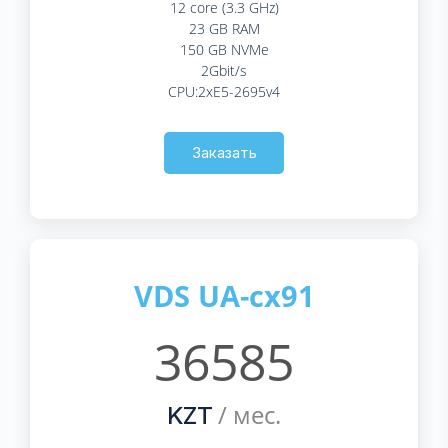
12 core (3.3 GHz)
23 GB RAM
150 GB NVMe
2Gbit/s
CPU:2xE5-2695v4
Заказать
VDS UA-cx91
36585
/ мес.
KZT