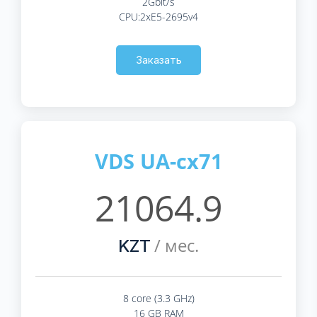
2Gbit/s
CPU:2xE5-2695v4
Заказать
VDS UA-cx71
21064.9
/ мес.
KZT
8 core (3.3 GHz)
16 GB RAM