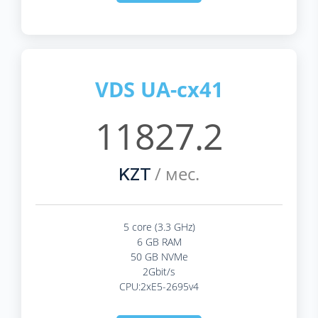
VDS UA-cx41
11827.2
/ мес.
KZT
5 core (3.3 GHz)
6 GB RAM
50 GB NVMe
2Gbit/s
CPU:2xE5-2695v4