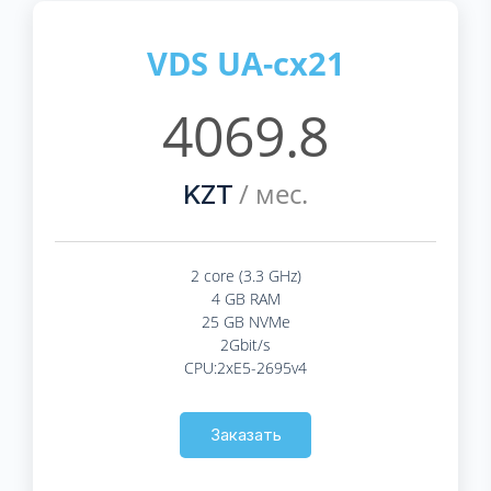
VDS UA-cx21
4069.8
/ мес.
KZT
2 core (3.3 GHz)
4 GB RAM
25 GB NVMe
2Gbit/s
CPU:2xE5-2695v4
Заказать