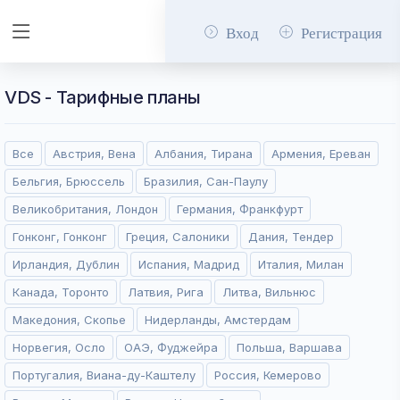
Вход
Регистрация
VDS - Тарифные планы
Все
Австрия, Вена
Албания, Тирана
Армения, Ереван
Бельгия, Брюссель
Бразилия, Сан-Паулу
Великобритания, Лондон
Германия, Франкфурт
Гонконг, Гонконг
Греция, Салоники
Дания, Тендер
Ирландия, Дублин
Испания, Мадрид
Италия, Милан
Канада, Торонто
Латвия, Рига
Литва, Вильнюс
Македония, Скопье
Нидерланды, Амстердам
Норвегия, Осло
ОАЭ, Фуджейра
Польша, Варшава
Португалия, Виана-ду-Каштелу
Россия, Кемерово