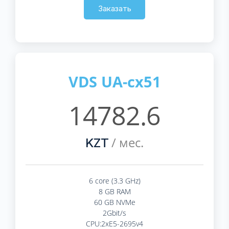
Заказать
VDS UA-cx51
14782.6
/ мес.
KZT
6 core (3.3 GHz)
8 GB RAM
60 GB NVMe
2Gbit/s
CPU:2xE5-2695v4