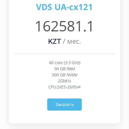
VDS UA-cx121
162581.1
/ мес.
KZT
40 core (3.3 GHz)
94 GB RAM
300 GB NVMe
2Gbit/s
CPU:2xE5-2695v4
Заказать