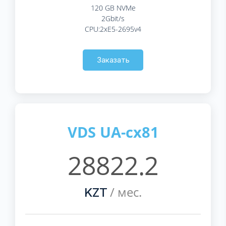
120 GB NVMe
2Gbit/s
CPU:2xE5-2695v4
Заказать
VDS UA-cx81
28822.2
/ мес.
KZT