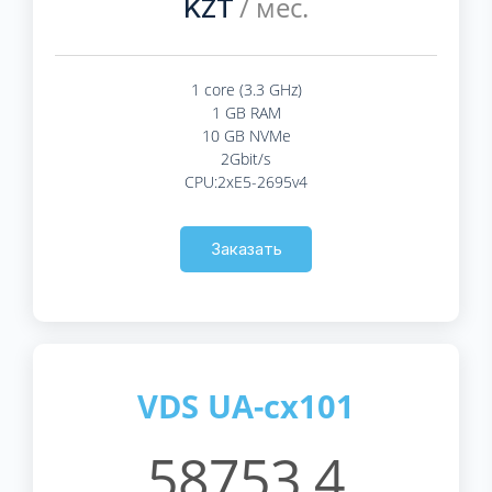
/ мес.
KZT
1 core (3.3 GHz)
1 GB RAM
10 GB NVMe
2Gbit/s
CPU:2xE5-2695v4
Заказать
VDS UA-cx101
58753.4