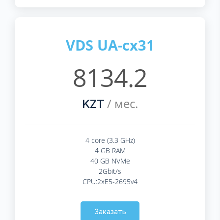
VDS UA-cx31
8134.2
/ мес.
KZT
4 core (3.3 GHz)
4 GB RAM
40 GB NVMe
2Gbit/s
CPU:2xE5-2695v4
Заказать