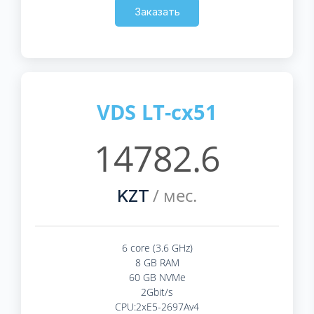
Заказать
VDS LT-cx51
14782.6
/ мес.
KZT
6 core (3.6 GHz)
8 GB RAM
60 GB NVMe
2Gbit/s
CPU:2xE5-2697Av4