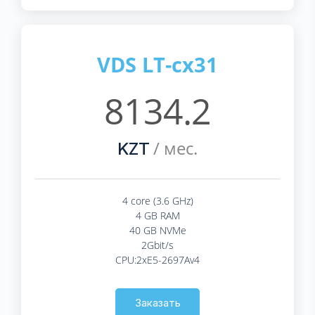
VDS LT-cx31
8134.2
/ мес.
KZT
4 core (3.6 GHz)
4 GB RAM
40 GB NVMe
2Gbit/s
CPU:2xE5-2697Av4
Заказать