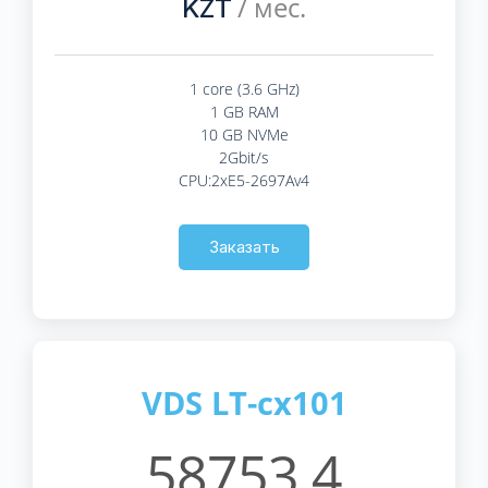
/ мес.
KZT
1 core (3.6 GHz)
1 GB RAM
10 GB NVMe
2Gbit/s
CPU:2xE5-2697Av4
Заказать
VDS LT-cx101
58753.4