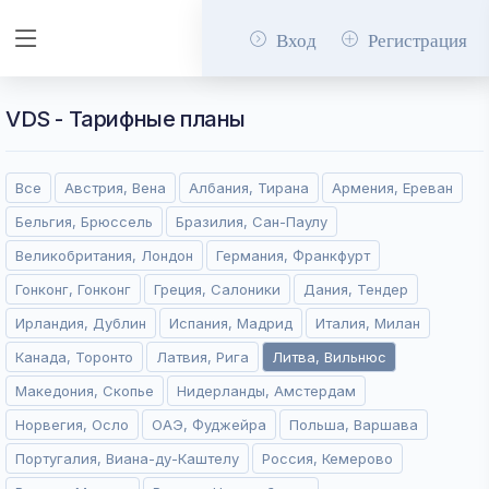
Вход
Регистрация
VDS - Тарифные планы
Все
Австрия, Вена
Албания, Тирана
Армения, Ереван
Бельгия, Брюссель
Бразилия, Сан-Паулу
Великобритания, Лондон
Германия, Франкфурт
Гонконг, Гонконг
Греция, Салоники
Дания, Тендер
Ирландия, Дублин
Испания, Мадрид
Италия, Милан
Канада, Торонто
Латвия, Рига
Литва, Вильнюс
Македония, Скопье
Нидерланды, Амстердам
Норвегия, Осло
ОАЭ, Фуджейра
Польша, Варшава
Португалия, Виана-ду-Каштелу
Россия, Кемерово