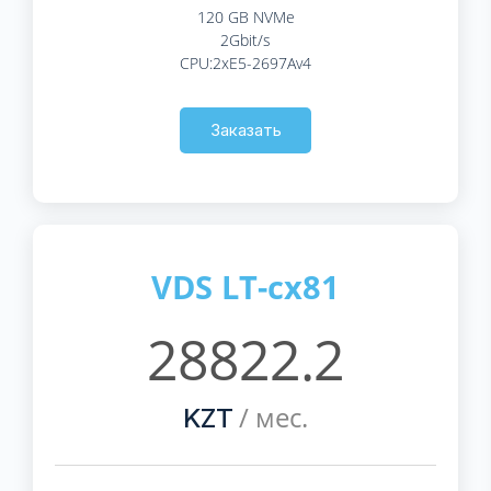
120 GB NVMe
2Gbit/s
CPU:2xE5-2697Av4
Заказать
VDS LT-cx81
28822.2
/ мес.
KZT