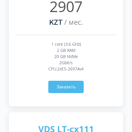
2907
/ мес.
KZT
1 core (3.6 GHz)
2 GB RAM
20 GB NVMe
2Gbit/s
CPU:2xE5-2697Av4
Заказать
VDS LT-cx111