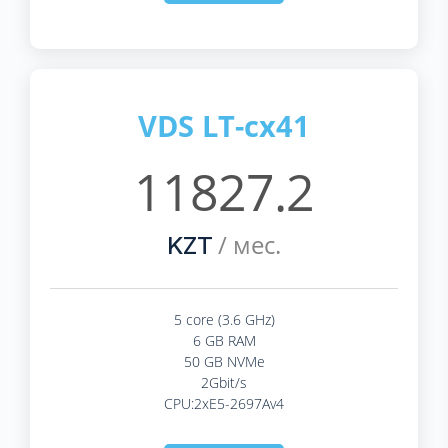
VDS LT-cx41
11827.2
/ мес.
KZT
5 core (3.6 GHz)
6 GB RAM
50 GB NVMe
2Gbit/s
CPU:2xE5-2697Av4