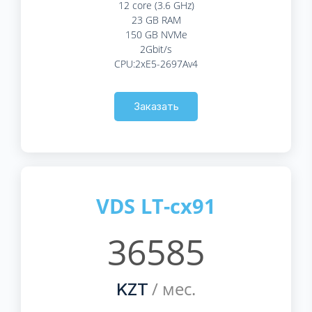
12 core (3.6 GHz)
23 GB RAM
150 GB NVMe
2Gbit/s
CPU:2xE5-2697Av4
Заказать
VDS LT-cx91
36585
/ мес.
KZT