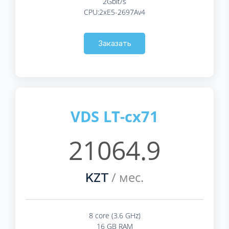
2Gbit/s
CPU:2xE5-2697Av4
Заказать
VDS LT-cx71
21064.9
/ мес.
KZT
8 core (3.6 GHz)
16 GB RAM