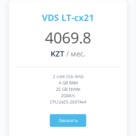
VDS LT-cx21
4069.8
/ мес.
KZT
2 core (3.6 GHz)
4 GB RAM
25 GB NVMe
2Gbit/s
CPU:2xE5-2697Av4
Заказать