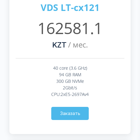
VDS LT-cx121
162581.1
/ мес.
KZT
40 core (3.6 GHz)
94 GB RAM
300 GB NVMe
2Gbit/s
CPU:2xE5-2697Av4
Заказать